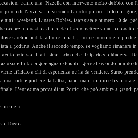
 occasioni tranne una. Pizzella con intervento molto dubbio, con l'
one prima dell'avversario, secondo l'arbitro procura fallo da rigor
e tutti i weekend. Linares Robles, fantasista e numero 10 dei pad
che occore in questi casi, decide di scommettere su un pallonetto c
dove sarebbe andata a finire la palla, rimane immobile in piedi e 
hiata a goduria. Anche il secondo tempo, se vogliamo rimanere i
 avuto note vocali altissime: prima che il sipario si chiudesse, De
astuzia e furbizia guadagna calcio di rigore al secondo minuto di
e viene affidato a chi di esperienza ne ha da vendere, Sarno prende
 una parte e portiere dall'altra, panchina in delirio e festa totale
finale. L'ennesima prova di un Portici che può ambire a grandi pa
 Ciccarelli
redo Russo