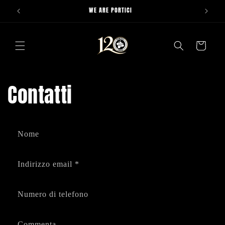
Vai
WE ARE PORTICI
direttamente
ai contenuti
Carrello
Contatti
M
Nome
o
d
Indirizzo email
*
u
l
o
Numero di telefono
d
i
Commenta