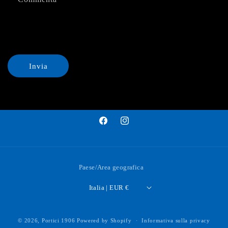
c
o
n
t
a
Invia
t
t
o
Facebook
Instagram
Paese/Area geografica
Italia | EUR €
© 2026,
Portici 1906
Powered by Shopify
Informativa sulla privacy