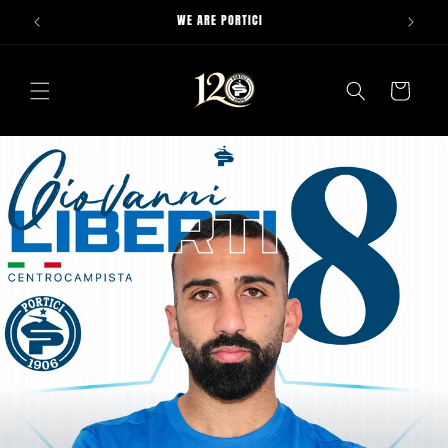
Vai
WE ARE PORTICI
direttamente
ai contenuti
Carrello