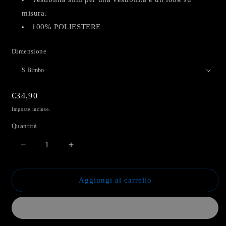
misura.
100% POLIESTERE
Dimensione
Prezzo
€34,90
di
Imposte incluse.
listino
Quantità
Diminuisci
Aumenta
quantità
quantità
per
per
Maglia
Maglia
Aggiungi al carrello
Gara
Gara
Portiere
Portiere
Black
Black
Kids
Kids