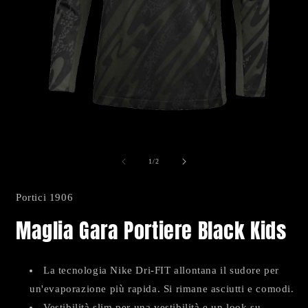
Apri
A
contenuti
c
multimediali
m
su
1
/
2
1
2
in
i
finestra
f
Portici 1906
modale
m
Maglia Gara Portiere Black Kids
La tecnologia Nike Dri-FIT allontana il sudore per
un'evaporazione più rapida. Si rimane asciutti e comodi.
Vestibilità slim per una vestibilità e un look su