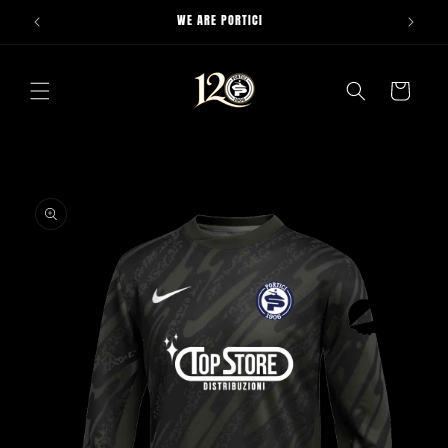
Vai
WE ARE PORTICI
direttamente
ai contenuti
Carrello
Passa alle
informazioni
sul prodotto