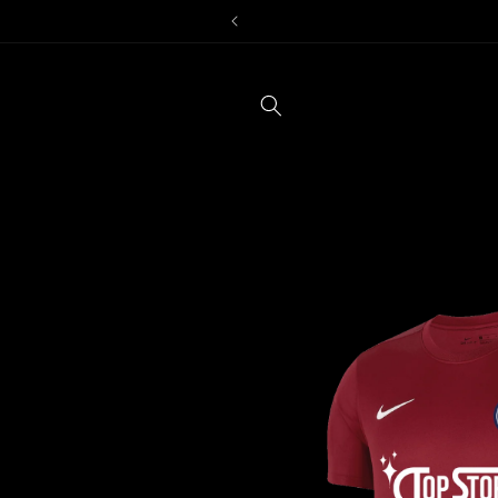
Vai
direttamente
ai contenuti
Passa alle
informazioni
sul prodotto