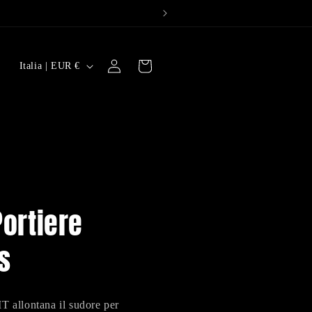
P
Accedi
Carrello
Italia | EUR €
a
e
s
e
/
A
r
Portiere
e
s
a
g
e
T allontana il sudore per