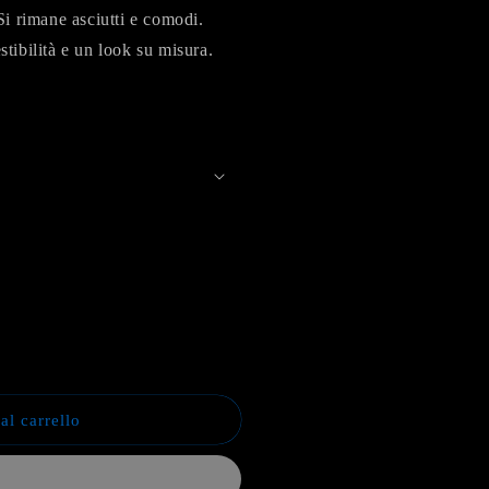
o
Si rimane asciutti e comodi.
g
stibilità e un look su misura.
r
a
f
i
c
a
al carrello