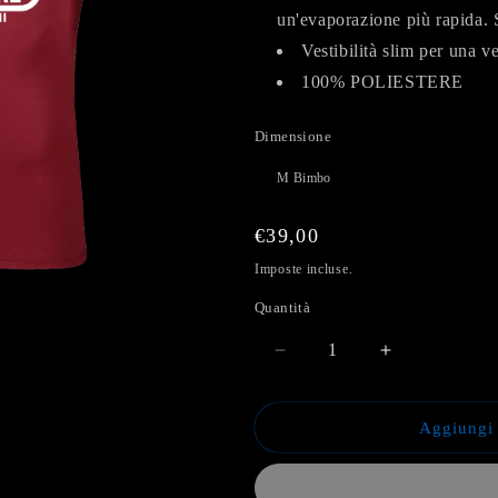
un'evaporazione più rapida. 
Vestibilità slim per una ve
100% POLIESTERE
Dimensione
Prezzo
€39,00
di
Imposte incluse.
listino
Quantità
Diminuisci
Aumenta
quantità
quantità
per
per
Maglia
Maglia
Aggiungi 
Gara
Gara
Portiere
Portiere