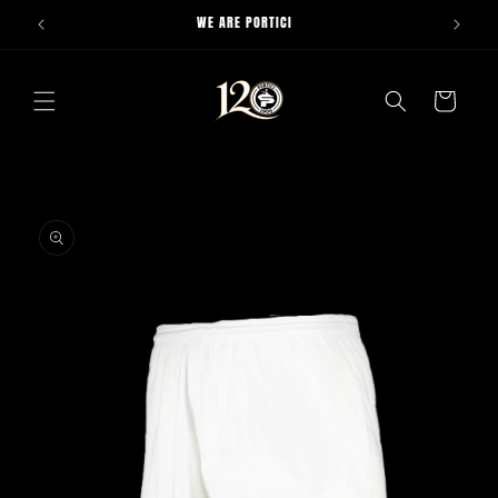
Vai
WE ARE PORTICI
direttamente
ai contenuti
Carrello
Passa alle
informazioni
sul prodotto