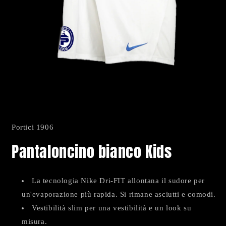
Apri
contenuti
multimediali
Portici 1906
1
in
Pantaloncino bianco Kids
finestra
modale
La tecnologia Nike Dri-FIT allontana il sudore per
un'evaporazione più rapida. Si rimane asciutti e comodi.
Vestibilità slim per una vestibilità e un look su
misura.