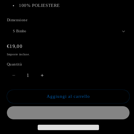
100% POLIESTERE
Dimensione
Prezzo
€19,00
di
Imposte incluse.
listino
Quantità
Diminuisci
Aumenta
quantità
quantità
per
per
Pantaloncino
Pantaloncino
Aggiungi al carrello
bianco
bianco
Kids
Kids