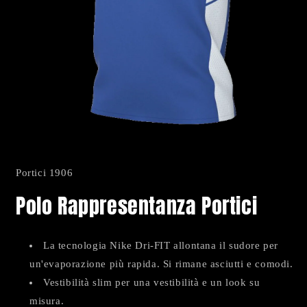
Apri
contenuti
multimediali
Portici 1906
1
in
Polo Rappresentanza Portici
finestra
modale
La tecnologia Nike Dri-FIT allontana il sudore per
un'evaporazione più rapida. Si rimane asciutti e comodi.
Vestibilità slim per una vestibilità e un look su
misura.