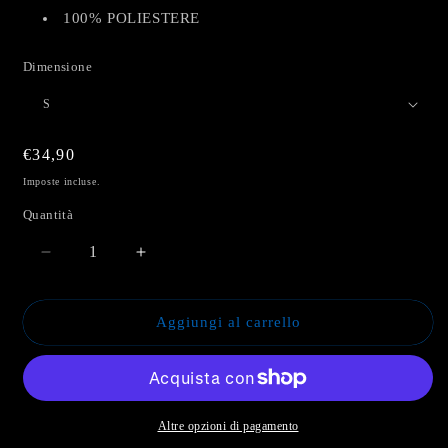
100% POLIESTERE
Dimensione
Prezzo
€34,90
di
Imposte incluse.
listino
Quantità
Diminuisci
Aumenta
quantità
quantità
per
per
Polo
Polo
Aggiungi al carrello
Rappresentanza
Rappresentanza
Portici
Portici
Altre opzioni di pagamento