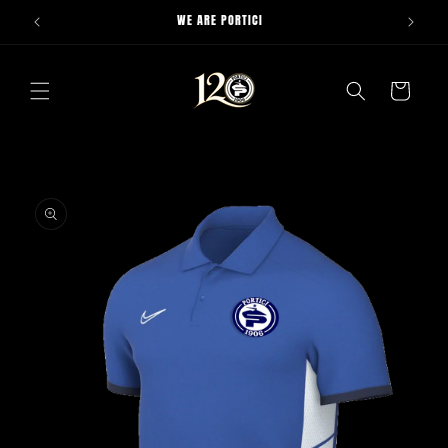
Vai
WE ARE PORTICI
direttamente
ai contenuti
Carrello
Passa alle
informazioni
sul prodotto